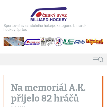
S
k
i
p
t
Sportovní svaz stolního hokeje, kategorie billiard-
o
hockey šprtec
c
o
n
t
e
n
M
S
e
e
t
n
a
u
r
c
h
Na memoriál A.K.
přijelo 82 hráčů