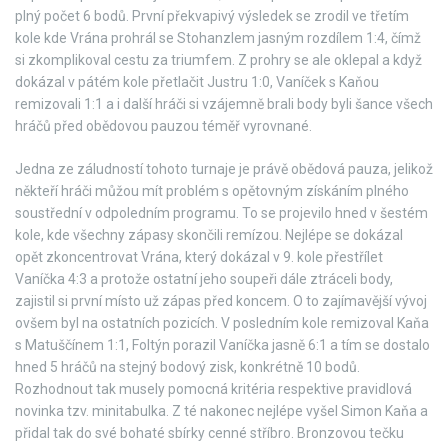
plný počet 6 bodů. První překvapivý výsledek se zrodil ve třetím
kole kde Vrána prohrál se Stohanzlem jasným rozdílem 1:4, čímž
si zkomplikoval cestu za triumfem. Z prohry se ale oklepal a když
dokázal v pátém kole přetlačit Justru 1:0, Vaníček s Kaňou
remizovali 1:1 a i další hráči si vzájemně brali body byli šance všech
hráčů před obědovou pauzou téměř vyrovnané.
Jedna ze záludností tohoto turnaje je právě obědová pauza, jelikož
někteří hráči můžou mít problém s opětovným získáním plného
soustřední v odpoledním programu. To se projevilo hned v šestém
kole, kde všechny zápasy skončili remízou. Nejlépe se dokázal
opět zkoncentrovat Vrána, který dokázal v 9. kole přestřílet
Vaníčka 4:3 a protože ostatní jeho soupeři dále ztráceli body,
zajistil si první místo už zápas před koncem. O to zajímavější vývoj
ovšem byl na ostatních pozicích. V posledním kole remizoval Kaňa
s Matuščínem 1:1, Foltýn porazil Vaníčka jasně 6:1 a tím se dostalo
hned 5 hráčů na stejný bodový zisk, konkrétně 10 bodů.
Rozhodnout tak musely pomocná kritéria respektive pravidlová
novinka tzv. minitabulka. Z té nakonec nejlépe vyšel Simon Kaňa a
přidal tak do své bohaté sbírky cenné stříbro. Bronzovou tečku