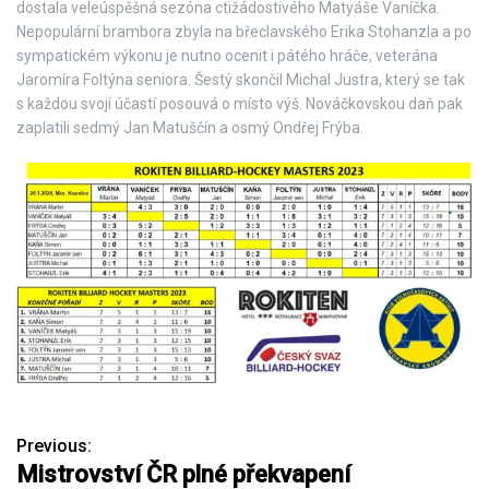
dostala veleúspěšná sezóna ctižádostivého Matyáše Vaníčka.
Nepopulární brambora zbyla na břeclavského Erika Stohanzla a po
sympatickém výkonu je nutno ocenit i pátého hráče, veterána
Jaromíra Foltýna seniora. Šestý skončil Michal Justra, který se tak
s každou svojí účastí posouvá o místo výš. Nováčkovskou daň pak
zaplatili sedmý Jan Matuščín a osmý Ondřej Frýba.
Previous:
N
Mistrovství ČR plné překvapení