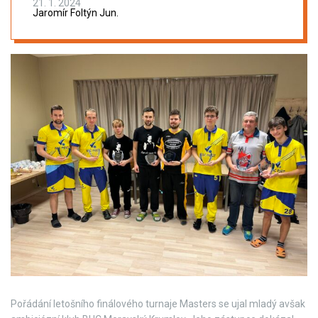
21. 1. 2024
Jaromír Foltýn Jun.
Pořádání letošního finálového turnaje Masters se ujal mladý avšak