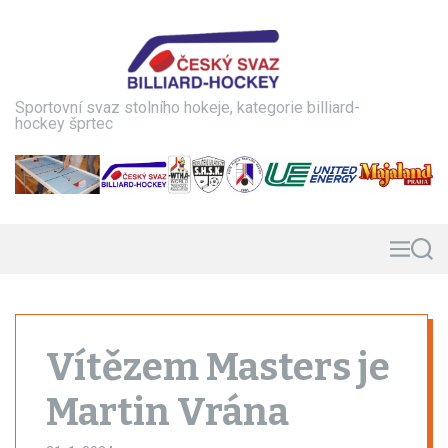
S
k
i
p
t
Sportovní svaz stolního hokeje, kategorie billiard-
o
hockey šprtec
c
o
n
t
e
n
M
S
e
e
t
n
a
u
r
c
h
Vítězem Masters je
Martin Vrána