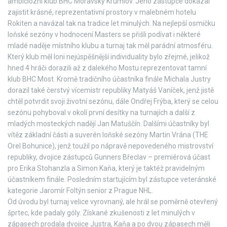
ambiciózní klub BHC Moravský Krumlov. Jeho zástupce dokázal
zajistit krásné, reprezentativní prostory v malebném hotelu
Rokiten a navázal tak na tradice let minulých. Na nejlepší osmičku
loňské sezóny v hodnocení Masters se přišli podívat i některé
mladé naděje místního klubu a turnaj tak měl parádní atmosféru.
Který klub měl loni nejúspěšnější individuality bylo zřejmé, jelikož
hned 4 hráči dorazili až z dalekého Mostu reprezentovat tamní
klub BHC Most. Kromě tradičního účastníka finále Michala Justry
dorazil také čerstvý vícemistr republiky Matyáš Vaníček, jenž jistě
chtěl potvrdit svoji životní sezónu, dále Ondřej Frýba, který se celou
sezónu pohyboval v okolí první desítky na turnajích a další z
mladých mosteckých nadějí Jan Matuščín. Dalšími účastníky byl
vítěz základní části a suverén loňské sezóny Martin Vrána (THE
Orel Bohunice), jenž toužil po nápravě nepovedeného mistrovství
republiky, dvojice zástupců Gunners Břeclav – premiérová účast
pro Erika Stohanzla a Simon Kaňa, který je taktéž pravidelným
účastníkem finále. Posledním startujícím byl zástupce veteránské
kategorie Jaromír Foltýn senior z Prague NHL.
Od úvodu byl turnaj velice vyrovnaný, ale hrál se poměrně otevřený
šprtec, kde padaly góly. Získané zkušenosti z let minulých v
zápasech prodala dvojice Justra, Kaňa a po dvou zápasech měli