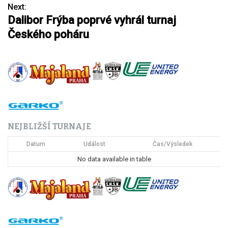
a
Next:
Dalibor Frýba poprvé vyhrál turnaj
v
Českého poháru
i
g
a
c
e
NEJBLIŽŠÍ TURNAJE
p
Datum
Událost
Čas/Výsledek
r
No data available in table
o
p
ř