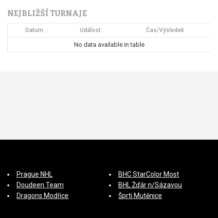
í
NEJBLIŽŠÍ TURNAJE
s
Datum
Událost
Čas/Výsledek
p
No data available in table
ě
v
e
k
Prague NHL
BHC StarColor Most
Doudeen Team
BHL Žďár n/Sázavou
Dragons Modřice
Šprti Mutěnice