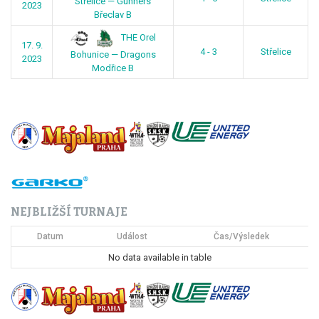
Střelice — Gunners
2023
Břeclav B
THE Orel
17. 9.
4 - 3
Střelice
Bohunice — Dragons
2023
Modřice B
NEJBLIŽŠÍ TURNAJE
Datum
Událost
Čas/Výsledek
No data available in table