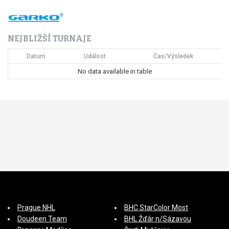
NEJBLIŽŠÍ TURNAJE
Datum
Událost
Čas/Výsledek
No data available in table
Prague NHL
BHC StarColor Most
Doudeen Team
BHL Žďár n/Sázavou