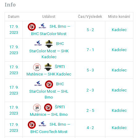
Info
Datum
Událost
Čas/Výsledek
Místo konání
SHL Brno —
17. 9.
5 - 2
Kadolec
2023
BHC StarColor Most
BHC
17. 9.
7 - 1
Kadolec
StarColor Most — SHK
2023
Kadolec
ŠPRTI
17. 9.
5 - 3
Kadolec
2023
Mutěnice — SHK Kadolec
BHC
17. 9.
2 - 3
Kadolec
StarColor Most — SHL
2023
Brno
ŠPRTI
17. 9.
2 - 5
Kadolec
2023
Mutěnice — SHL Brno
SHL Brno —
17. 9.
4 - 2
Kadolec
2023
BHC CorroTech Most