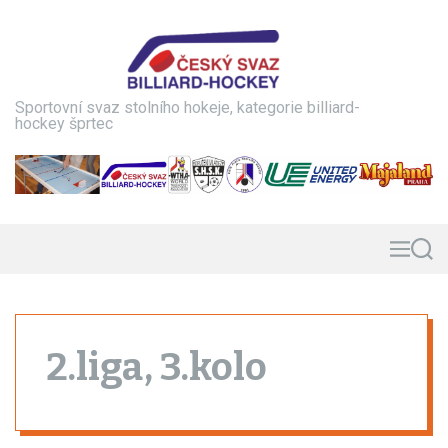
S
k
i
p
t
Sportovní svaz stolního hokeje, kategorie billiard-
o
hockey šprtec
c
o
n
t
e
n
M
S
e
e
t
n
a
u
r
c
h
2.liga, 3.kolo