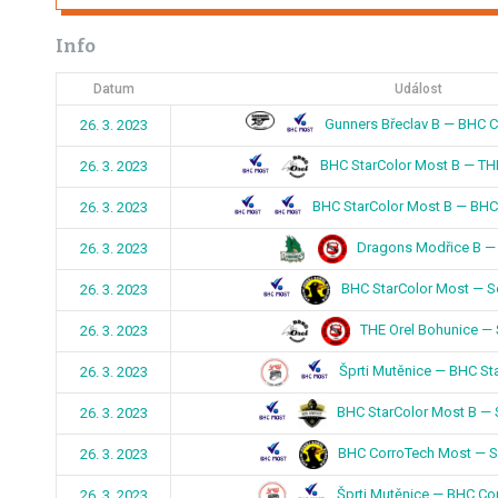
Info
Datum
Událost
Gunners Břeclav B — BHC 
26. 3. 2023
BHC StarColor Most B — TH
26. 3. 2023
BHC StarColor Most B — BHC
26. 3. 2023
Dragons Modřice B —
26. 3. 2023
BHC StarColor Most — So
26. 3. 2023
THE Orel Bohunice —
26. 3. 2023
Šprti Mutěnice — BHC St
26. 3. 2023
BHC StarColor Most B —
26. 3. 2023
BHC CorroTech Most — So
26. 3. 2023
Šprti Mutěnice — BHC Co
26. 3. 2023