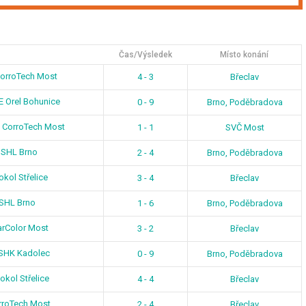
Čas/Výsledek
Místo konání
CorroTech Most
4 - 3
Břeclav
E Orel Bohunice
0 - 9
Brno, Poděbradova
 CorroTech Most
1 - 1
SVČ Most
 SHL Brno
2 - 4
Brno, Poděbradova
kol Střelice
3 - 4
Břeclav
 SHL Brno
1 - 6
Brno, Poděbradova
arColor Most
3 - 2
Břeclav
 SHK Kadolec
0 - 9
Brno, Poděbradova
kol Střelice
4 - 4
Břeclav
rroTech Most
2 - 4
Břeclav