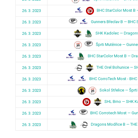
BHC StarColor Most B 
26. 3. 2023
Gunners Břeclav B — BHC 
26. 3. 2023
SHK Kadolec — Dragons
26. 3. 2023
Šprti Mutěnice — Gunner
26. 3. 2023
BHC StarColor Most B — Dr
26. 3. 2023
THE Orel Bohunice — S
26. 3. 2023
BHC CorroTech Most - BHC 
26. 3. 2023
Sokol Střelice — Šprt
26. 3. 2023
SHL Brno — SHK K
26. 3. 2023
BHC Corrotech Most — Gun
26. 3. 2023
Dragons Modřice B — THE 
26. 3. 2023