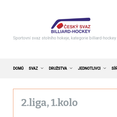
S
k
i
p
t
o
c
Sportovní svaz stolního hokeje, kategorie billiard-hockey
o
n
t
e
n
DOMŮ
SVAZ
DRUŽSTVA
JEDNOTLIVCI
SÍ
t
2.liga, 1.kolo