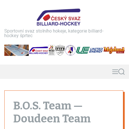
S
k
i
p
t
Sportovní svaz stolního hokeje, kategorie billiard-
o
hockey šprtec
c
o
n
t
e
n
M
S
e
e
t
n
a
u
r
c
h
B.O.S. Team —
Doudeen Team