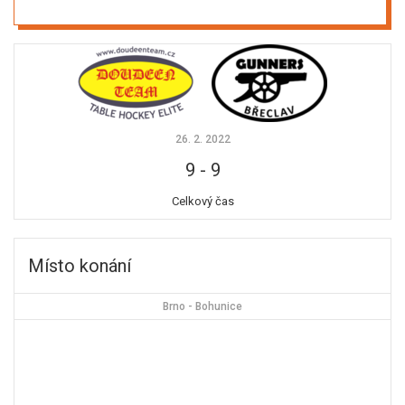
26. 2. 2022
9
-
9
Celkový čas
Místo konání
Brno - Bohunice