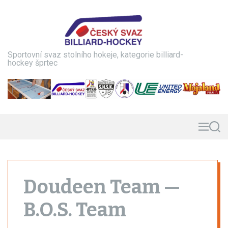
S
k
i
p
t
Sportovní svaz stolního hokeje, kategorie billiard-
o
hockey šprtec
c
o
n
t
e
n
M
S
e
e
t
n
a
u
r
c
h
Doudeen Team —
B.O.S. Team