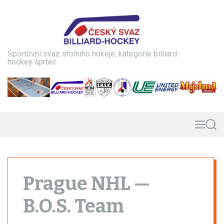
S
k
i
p
t
Sportovní svaz stolního hokeje, kategorie billiard-
o
hockey šprtec
c
o
n
t
e
n
M
S
e
e
t
n
a
u
r
c
h
Prague NHL —
B.O.S. Team