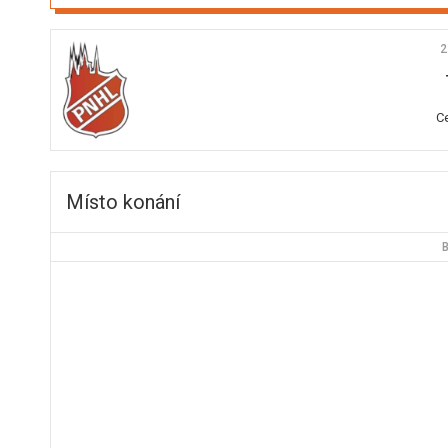
2
C
Místo konání
B