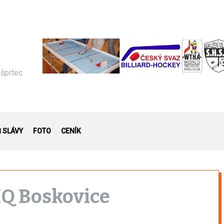
 šprtec
Ň SLÁVY
FOTO
CENÍK
IQ Boskovice