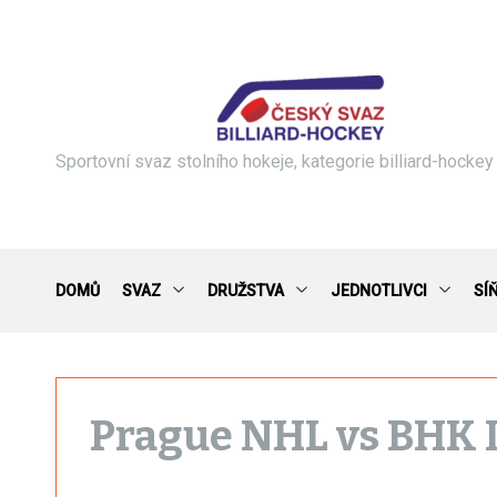
S
k
i
p
t
o
c
Sportovní svaz stolního hokeje, kategorie billiard-hockey
o
n
t
e
n
DOMŮ
SVAZ
DRUŽSTVA
JEDNOTLIVCI
SÍ
t
Prague NHL vs BHK 