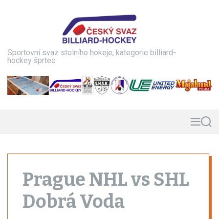
S
k
i
p
t
Sportovní svaz stolního hokeje, kategorie billiard-
o
hockey šprtec
c
o
n
t
e
n
M
S
e
e
t
n
a
u
r
c
h
Prague NHL vs SHL
Dobrá Voda