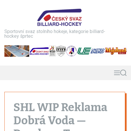
S
k
i
p
t
Sportovní svaz stolního hokeje, kategorie billiard-
o
hockey šprtec
c
o
n
t
e
n
M
S
e
e
t
n
a
u
r
c
h
SHL WIP Reklama
Dobrá Voda —