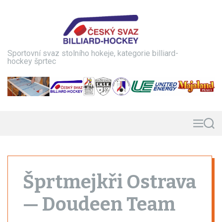
S
k
i
p
t
Sportovní svaz stolního hokeje, kategorie billiard-
o
hockey šprtec
c
o
n
t
e
n
M
S
e
e
t
n
a
u
r
c
h
Šprtmejkři Ostrava
— Doudeen Team