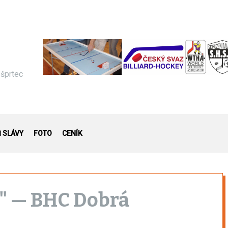
 šprtec
Ň SLÁVY
FOTO
CENÍK
B" — BHC Dobrá