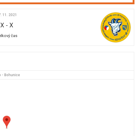
. 11. 2021
X
-
X
elkový čas
o - Bohunice