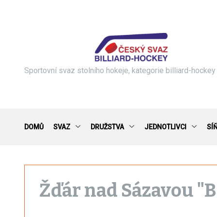
S
k
i
p
t
o
c
Sportovní svaz stolního hokeje, kategorie billiard-hockey
o
n
t
e
n
DOMŮ
SVAZ
DRUŽSTVA
JEDNOTLIVCI
SÍ
t
Žďár nad Sázavou "