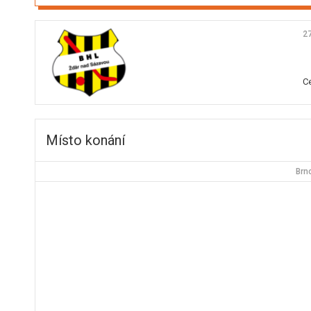
27
C
Místo konání
Brn