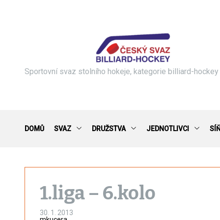
S
k
i
p
t
o
c
Sportovní svaz stolního hokeje, kategorie billiard-hockey
o
n
t
e
n
DOMŮ
SVAZ
DRUŽSTVA
JEDNOTLIVCI
SÍ
t
1.liga – 6.kolo
30. 1. 2013
mkucera