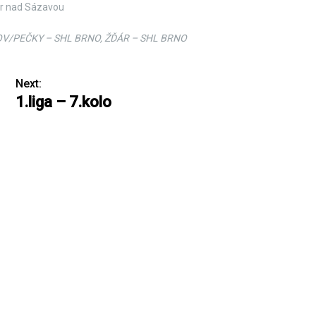
ár nad Sázavou
V/PEČKY – SHL BRNO, ŽĎÁR – SHL BRNO
Next:
1.liga – 7.kolo