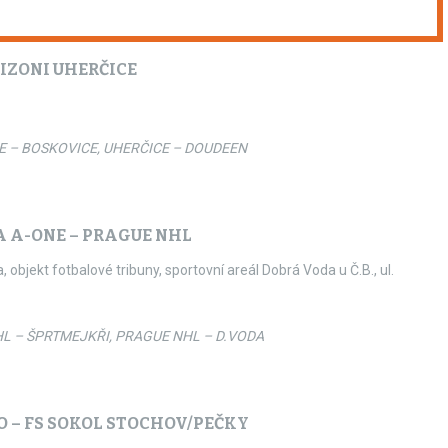
BIZONI UHERČICE
E – BOSKOVICE, UHERČICE – DOUDEEN
A A-ONE – PRAGUE NHL
objekt fotbalové tribuny, sportovní areál Dobrá Voda u Č.B., ul.
L – ŠPRTMEJKŘI, PRAGUE NHL – D.VODA
O – FS SOKOL STOCHOV/PEČKY