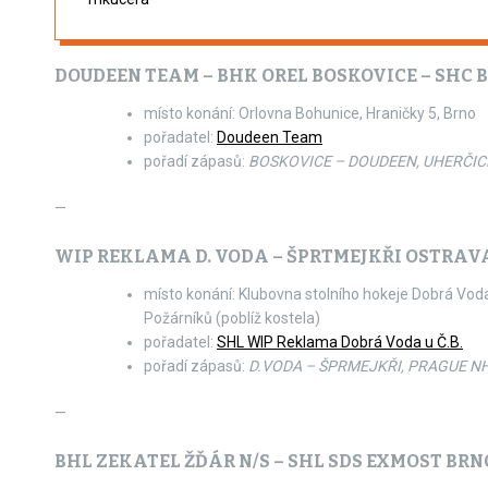
DOUDEEN TEAM – BHK OREL BOSKOVICE – SHC 
místo konání: Orlovna Bohunice, Hraničky 5, Brno
pořadatel:
Doudeen Team
pořadí zápasů:
BOSKOVICE – DOUDEEN, UHERČIC
—
WIP REKLAMA D. VODA – ŠPRTMEJKŘI OSTRAV
místo konání: Klubovna stolního hokeje Dobrá Voda, 
Požárníků (poblíž kostela)
pořadatel:
SHL WIP Reklama Dobrá Voda u Č.B.
pořadí zápasů:
D.VODA – ŠPRMEJKŘI, PRAGUE NH
—
BHL ZEKATEL ŽĎÁR N/S – SHL SDS EXMOST BRN