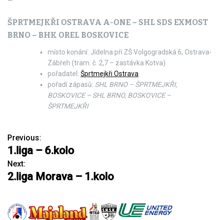
—
ŠPRTMEJKŘI OSTRAVA A-ONE – SHL SDS EXMOST
BRNO – BHK OREL BOSKOVICE
místo konání: Jídelna při ZŠ Volgogradská 6, Ostrava-
Zábřeh (tram. č. 2,7 – zastávka Kotva)
pořadatel:
Šprtmejkři Ostrava
pořadí zápasů:
SHL BRNO – ŠPRTMEJKŘI,
BOSKOVICE – SHL BRNO, BOSKOVICE –
ŠPRTMEJKŘI
Previous:
N
1.liga – 6.kolo
a
Next:
2.liga Morava – 1.kolo
v
i
g