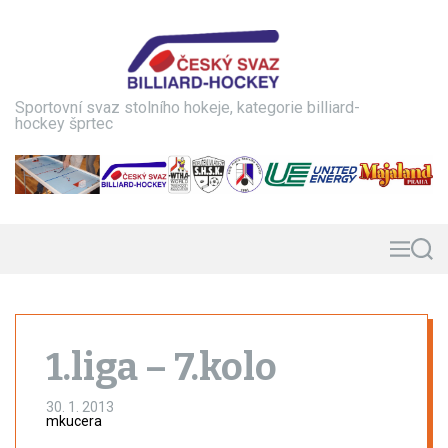
S
k
i
p
t
Sportovní svaz stolního hokeje, kategorie billiard-
o
hockey šprtec
c
o
n
t
e
n
M
S
e
e
t
n
a
u
r
c
h
1.liga – 7.kolo
30. 1. 2013
mkucera