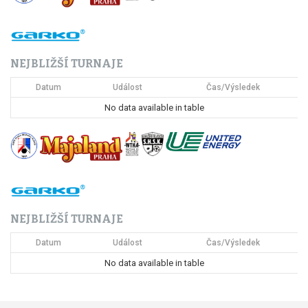
a
c
NEJBLIŽŠÍ TURNAJE
e
Datum
Událost
Čas/Výsledek
p
No data available in table
r
o
p
ř
NEJBLIŽŠÍ TURNAJE
í
Datum
Událost
Čas/Výsledek
s
No data available in table
p
ě