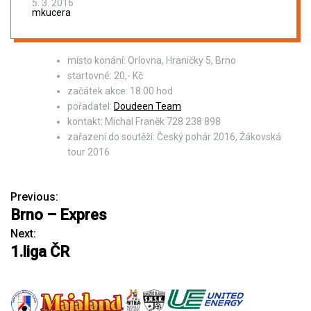
5. 3. 2016
mkucera
místo konání: Orlovna, Hraničky 5, Brno
startovné: 20,- Kč
začátek akce: 18:00 hod
pořadatel:
Doudeen Team
kontakt: Michal Franěk 728 238 898
zařazení do soutěží: Český pohár 2016, Žákovská
tour 2016
Previous:
N
Brno – Expres
a
Next:
1.liga ČR
v
i
g