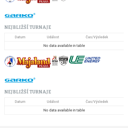
a
c
NEJBLIŽŠÍ TURNAJE
e
Datum
Událost
Čas/Výsledek
p
No data available in table
r
o
p
ř
NEJBLIŽŠÍ TURNAJE
í
Datum
Událost
Čas/Výsledek
s
No data available in table
p