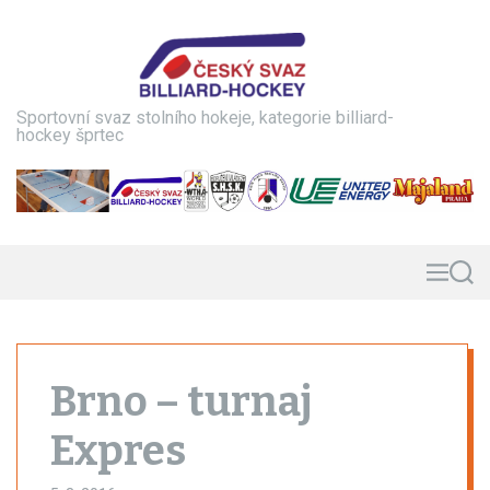
S
k
i
p
t
Sportovní svaz stolního hokeje, kategorie billiard-
o
hockey šprtec
c
o
n
t
e
n
M
S
e
e
t
n
a
u
r
c
h
Brno – turnaj
Expres