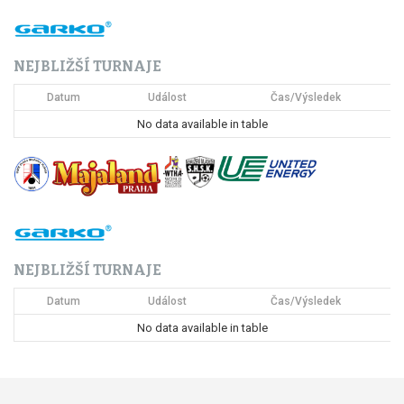
a
c
NEJBLIŽŠÍ TURNAJE
e
Datum
Událost
Čas/Výsledek
p
No data available in table
r
o
p
ř
NEJBLIŽŠÍ TURNAJE
í
Datum
Událost
Čas/Výsledek
s
No data available in table
p
ě