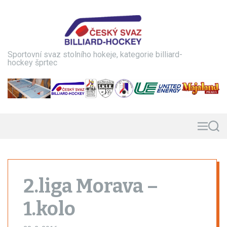
S
k
i
p
t
Sportovní svaz stolního hokeje, kategorie billiard-
o
hockey šprtec
c
o
n
t
e
n
M
S
e
e
t
n
a
u
r
c
h
2.liga Morava –
1.kolo