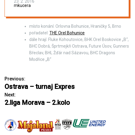
23. 2. 2016
mkucera
místo konání: Orlovna Bohunice, Hraničky 5, Brno
pořadatel:
THE Orel Bohunice
dále hrají: Fluke Kohoutovice, BHK Orel Boskovice „B“,
BHC Dobrá, Šprtmejkři Ostrava, Future Úsov, Gunners
Břeclav, BHL Žďár nad Sázavou, BHC Dragons
Modřice „B“
Previous:
N
Ostrava – turnaj Expres
a
Next:
2.liga Morava – 2.kolo
v
i
g