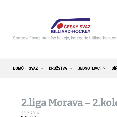
S
k
i
p
t
o
c
Sportovní svaz stolního hokeje, kategorie billiard-hockey
o
n
t
e
n
DOMŮ
SVAZ
DRUŽSTVA
JEDNOTLIVCI
SÍ
t
2.liga Morava – 2.kol
23. 2. 2016
mkucera