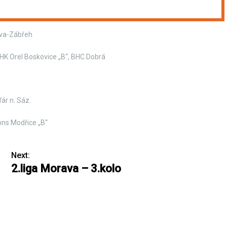
ava-Zábřeh
BHK Orel Boskovice „B“, BHC Dobrá
ár n. Sáz.
ons Modřice „B“
Next:
2.liga Morava – 3.kolo