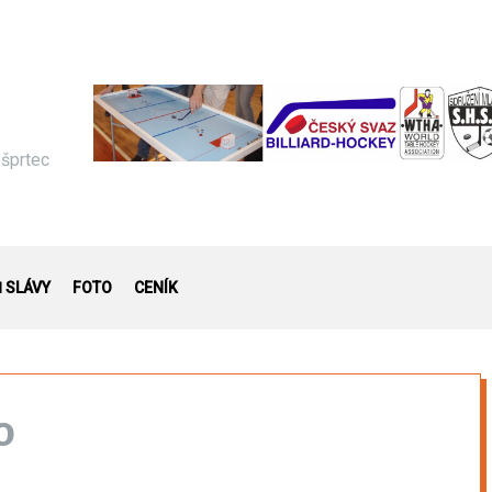
 šprtec
Ň SLÁVY
FOTO
CENÍK
o