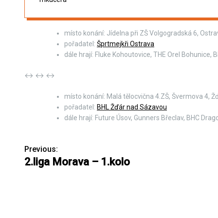
místo konání: Jídelna při ZŠ Volgogradská 6, Ostr
pořadatel:
Šprtmejkři Ostrava
dále hrají: Fluke Kohoutovice, THE Orel Bohunice, 
↔ ↔ ↔
místo konání: Malá tělocvična 4.ZŠ, Švermova 4, Žď
pořadatel:
BHL Žďár nad Sázavou
dále hrají: Future Úsov, Gunners Břeclav, BHC Drag
Previous:
N
2.liga Morava – 1.kolo
a
v
i