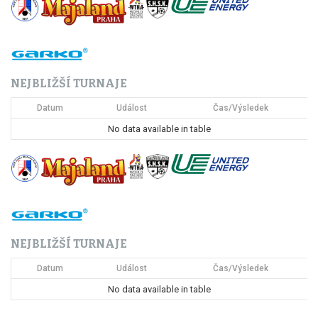
g
a
c
NEJBLIŽŠÍ TURNAJE
e
Datum
Událost
Čas/Výsledek
p
No data available in table
r
o
p
ř
NEJBLIŽŠÍ TURNAJE
í
Datum
Událost
Čas/Výsledek
s
No data available in table
p