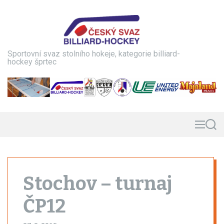
S
k
i
p
t
Sportovní svaz stolního hokeje, kategorie billiard-
o
hockey šprtec
c
o
n
t
e
n
M
S
e
e
t
n
a
u
r
c
h
Stochov – turnaj
ČP12