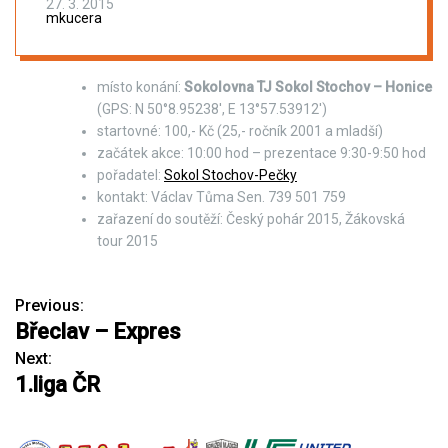
27. 3. 2015
mkucera
místo konání:
Sokolovna TJ Sokol Stochov – Honice
(GPS: N 50°8.95238′, E 13°57.53912′)
startovné: 100,- Kč (25,- ročník 2001 a mladší)
začátek akce: 10:00 hod – prezentace 9:30-9:50 hod
pořadatel:
Sokol Stochov-Pečky
kontakt: Václav Tůma Sen. 739 501 759
zařazení do soutěží: Český pohár 2015, Žákovská
tour 2015
Previous:
N
Břeclav – Expres
a
Next:
1.liga ČR
v
i