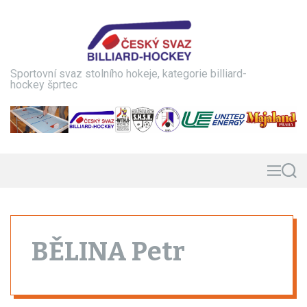
S
k
i
p
t
Sportovní svaz stolního hokeje, kategorie billiard-
o
hockey šprtec
c
o
n
t
e
n
M
S
e
e
t
n
a
u
r
c
h
BĚLINA Petr