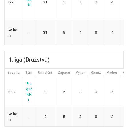
1995
31
5
1
0
4
1
ži
Celke
-
31
5
1
0
4
1
m
1.liga (Družstva)
Sezóna
Tým
Umístění
Zápasů
Výher
Remíz
Proher
Vst
Pra
gue
1992
0
5
3
0
2
1
NH
L
Celke
-
0
5
3
0
2
1
m