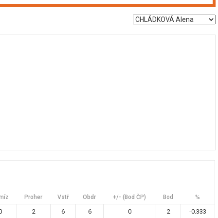
míz
Proher
Vstř
Obdr
+/- (Bod ČP)
Bod
%
0
2
6
6
0
2
-0.333