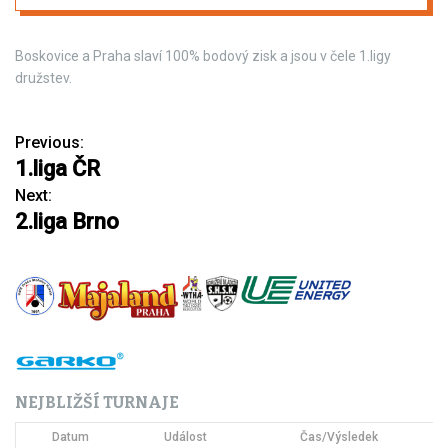
Boskovice a Praha slaví 100% bodový zisk a jsou v čele 1.ligy
družstev.
Previous:
N
1.liga ČR
a
Next:
2.liga Brno
v
i
g
a
c
NEJBLIŽŠÍ TURNAJE
e
Datum
Událost
Čas/Výsledek