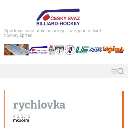
S
k
i
p
t
Sportovní svaz stolního hokeje, kategorie billiard-
o
hockey šprtec
c
o
n
t
e
n
M
S
e
e
t
n
a
u
r
c
h
rychlovka
4. 2. 2012
mkucera