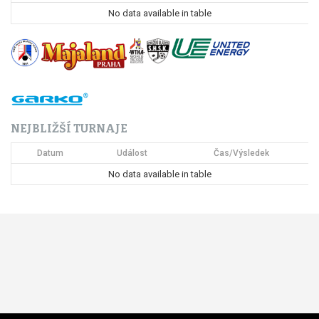
p
No data available in table
r
o
p
ř
NEJBLIŽŠÍ TURNAJE
í
Datum
Událost
Čas/Výsledek
s
No data available in table
p
ě
v
e
k