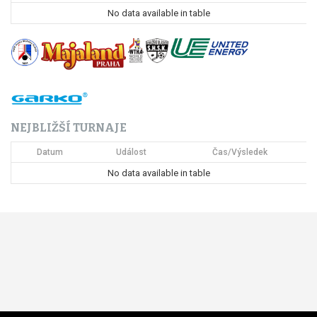
p
No data available in table
r
o
p
ř
NEJBLIŽŠÍ TURNAJE
í
Datum
Událost
Čas/Výsledek
s
No data available in table
p
ě
v
e
k