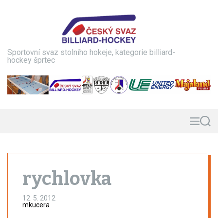
S
k
i
p
t
Sportovní svaz stolního hokeje, kategorie billiard-
o
hockey šprtec
c
o
n
t
e
n
M
S
e
e
t
n
a
u
r
c
h
rychlovka
12. 5. 2012
mkucera