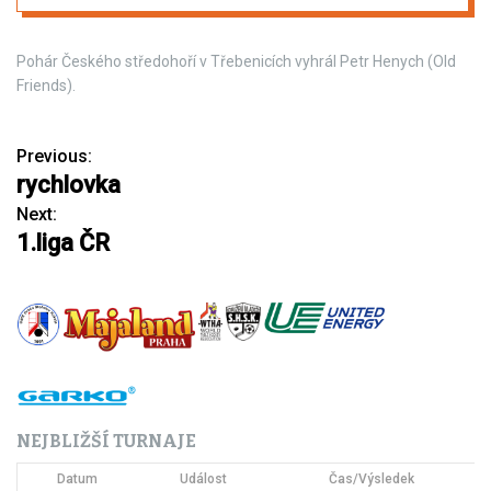
Pohár Českého středohoří v Třebenicích vyhrál Petr Henych (Old
Friends).
Previous:
N
rychlovka
a
Next:
1.liga ČR
v
i
g
a
c
NEJBLIŽŠÍ TURNAJE
e
Datum
Událost
Čas/Výsledek