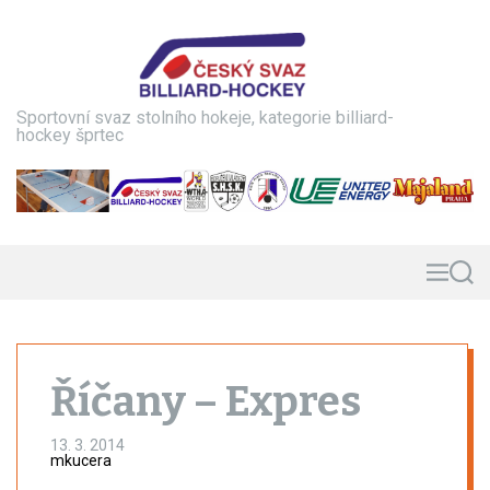
S
k
i
p
t
Sportovní svaz stolního hokeje, kategorie billiard-
o
hockey šprtec
c
o
n
t
e
n
M
S
e
e
t
n
a
u
r
c
h
Říčany – Expres
13. 3. 2014
mkucera