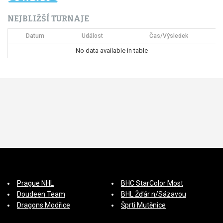
ř
NEJBLIŽŠÍ TURNAJE
í
Datum
Událost
Čas/Výsledek
s
No data available in table
p
ě
v
e
k
Prague NHL
BHC StarColor Most
Doudeen Team
BHL Žďár n/Sázavou
Dragons Modřice
Šprti Mutěnice