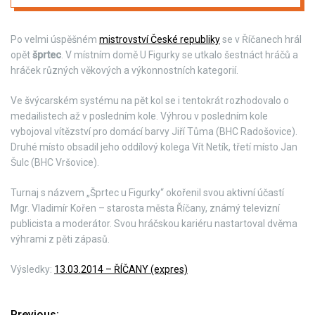
Po velmi úspěšném
mistrovství České republiky
se v Říčanech hrál
opět
šprtec
. V místním domě U Figurky se utkalo šestnáct hráčů a
hráček různých věkových a výkonnostních kategorií.
Ve švýcarském systému na pět kol se i tentokrát rozhodovalo o
medailistech až v posledním kole. Výhrou v posledním kole
vybojoval vítězství pro domácí barvy Jiří Tůma (BHC Radošovice).
Druhé místo obsadil jeho oddílový kolega Vít Netík, třetí místo Jan
Šulc (BHC Vršovice).
Turnaj s názvem „Šprtec u Figurky“ okořenil svou aktivní účastí
Mgr. Vladimír Kořen – starosta města Říčany, známý televizní
publicista a moderátor. Svou hráčskou kariéru nastartoval dvěma
výhrami z pěti zápasů.
Výsledky:
13.03.2014 – ŘÍČANY (expres)
Previous: