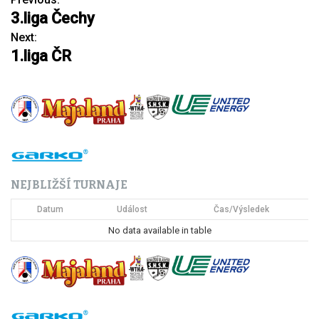
N
3.liga Čechy
a
Next:
1.liga ČR
v
i
g
a
c
NEJBLIŽŠÍ TURNAJE
e
Datum
Událost
Čas/Výsledek
p
No data available in table
r
o
p