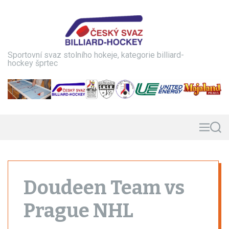
S
k
i
p
t
Sportovní svaz stolního hokeje, kategorie billiard-
o
hockey šprtec
c
o
n
t
e
n
M
S
e
e
t
n
a
u
r
c
h
Doudeen Team vs
Prague NHL