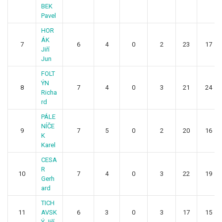
BEK
Pavel
HOR
ÁK
7
6
4
0
2
23
17
Jiří
Jun
FOLT
ÝN
8
7
4
0
3
21
24
Richa
rd
PÁLE
NÍČE
9
7
5
0
2
20
16
K
Karel
CESA
R
10
7
4
0
3
22
19
Gerh
ard
TICH
11
AVSK
6
3
0
3
17
15
Ý Jiří