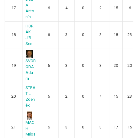
A
17
6
4
0
2
15
6
Anto
nín
HOR
ÁK
18
6
3
0
3
18
23
Jiří
Sen
SVOB
19
6
3
0
3
20
20
ODA
Ada
m
STRA
TIL
20
6
2
0
4
15
23
Zden
ěk
MAC
21
6
3
0
3
17
15
H
Milos