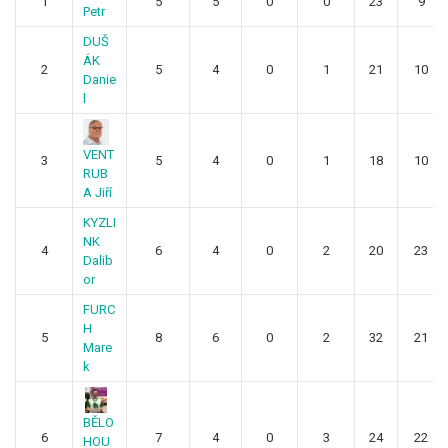
1
5
5
0
0
23
9
Petr
DUŠ
ÁK
2
5
4
0
1
21
10
Danie
l
VENT
3
5
4
0
1
18
10
RUB
A Jiří
KYZLI
NK
4
6
4
0
2
20
23
Dalib
or
FURC
H
5
8
6
0
2
32
21
Mare
k
BĚLO
6
7
4
0
3
24
22
HOU