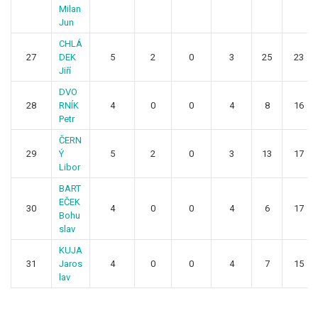
Milan
Jun
CHLÁ
27
DEK
5
2
0
3
25
23
Jiří
DVO
28
RNÍK
4
0
0
4
8
16
Petr
ČERN
29
Ý
5
2
0
3
13
17
Libor
BART
EČEK
30
4
0
0
4
6
17
Bohu
slav
KUJA
31
Jaros
4
0
0
4
7
15
lav