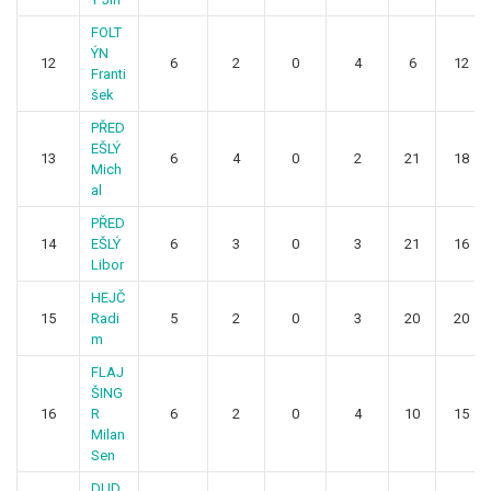
FOLT
ÝN
12
6
2
0
4
6
12
Franti
šek
PŘED
EŠLÝ
13
6
4
0
2
21
18
Mich
al
PŘED
14
EŠLÝ
6
3
0
3
21
16
Libor
HEJČ
15
Radi
5
2
0
3
20
20
m
FLAJ
ŠING
16
R
6
2
0
4
10
15
Milan
Sen
DUD