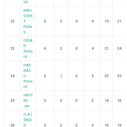
lav
MAH
OVSK
22
Ý
6
2
0
4
15
21
Rade
k
CESA
R
23
6
2
0
4
21
24
Richa
rd
HAR
NAC
24
H
6
1
0
5
23
35
Richa
rd
HROT
25
EK
5
3
0
2
14
16
Jan
FLAJ
ŠING
26
R
5
2
0
3
16
19