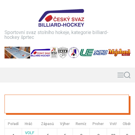
S
k
i
p
t
Sportovní svaz stolního hokeje, kategorie billiard-
o
hockey šprtec
c
o
n
t
e
n
M
S
e
e
t
n
a
u
r
c
h
Pořadí
Hráč
Zápasů
Výher
Remíz
Proher
Vstř
Obdr
VOLF