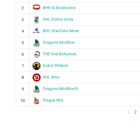
BHK IQ Boskovice
2
SHL Dobrá Voda
3
BHC StarColor Most
4
Dragons Modřice
5
THE Orel Bohunice
6
Sokol Střelice
7
SHL Brno
8
Dragons Modřice B
9
Prague NHL
10
1
2