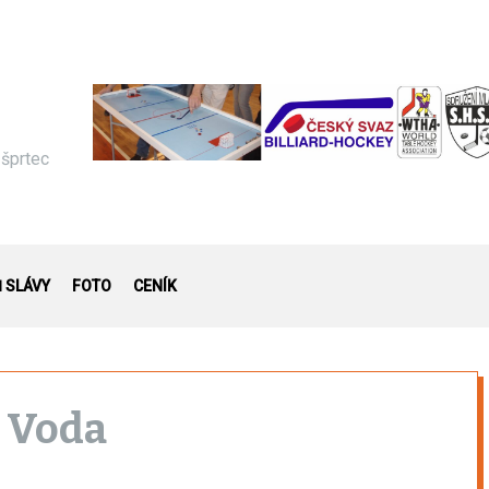
 šprtec
Ň SLÁVY
FOTO
CENÍK
á Voda