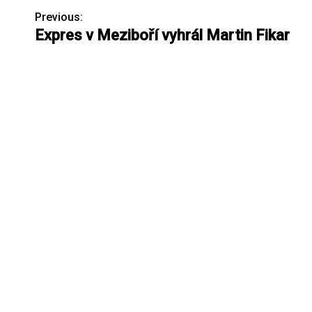
Previous:
N
Expres v Meziboří vyhrál Martin Fikar
a
v
i
g
a
c
e
p
r
o