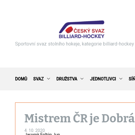
S
k
i
p
t
o
c
Sportovní svaz stolního hokeje, kategorie billiard-hockey
o
n
t
e
n
DOMŮ
SVAZ
DRUŽSTVA
JEDNOTLIVCI
SÍ
t
Mistrem ČR je Dobr
4. 10. 2020
Jaromír Foltýn Jun.