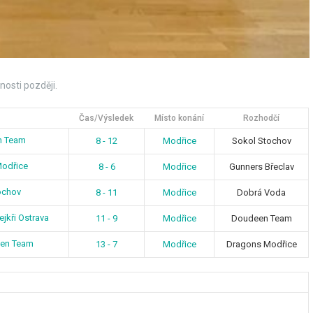
nosti později.
Čas/Výsledek
Místo konání
Rozhodčí
n Team
8 - 12
Modřice
Sokol Stochov
odřice
8 - 6
Modřice
Gunners Břeclav
ochov
8 - 11
Modřice
Dobrá Voda
jkři Ostrava
11 - 9
Modřice
Doudeen Team
een Team
13 - 7
Modřice
Dragons Modřice