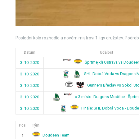
Poslední kolo rozhodlo a novém mistrovi 1.ligy družstev. Podrob
Datum
Událost
Šprtmejkři Ostrava vs Doudee
3. 10. 2020
SHL Dobrá Voda vs Dragons M
3. 10. 2020
Gunners Břeclav vs Sokol St
3. 10. 2020
o 3.místo: Dragons Modřice - Šprtme
3. 10. 2020
Finále: SHL Dobrá Voda - Doud
3. 10. 2020
Pos
Tým
Doudeen Team
1