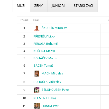
MUŽI
ŽENY
JUNIOŘI
STARŠÍ ŽÁCI
Pořadí
Hráč
ŠKORPÍK Miroslav
1
2
PŘEDEŠLÝ Libor
3
FERUGA Bohumil
4
KUČERA Martin
5
BOHÁČEK Martin
6
SÁČEK Tomáš
MACH Miloslav
7
8
BOHÁČEK Vítězslav
BĚLOHOUBEK Pavel
9
10
KLEMENT Lukáš
HONSA Petr
11