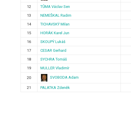
12
TŮMA Václav Sen
13
NEMEŠKAL Radim
14
TICHAVSKÝ Milan
15
HORÁK Karel Jun
16
SKOUPÝ Lukáš
17
CESAR Gerhard
18
SYCHRA Tomáš
19
MULLER Vladimír
SVOBODA Adam
20
21
PALATKA Zdeněk