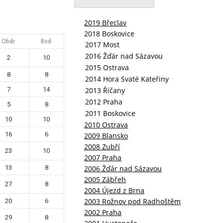
2019 Břeclav
2018 Boskovice
Obdr
Bod
2
10
8
8
7
14
5
8
10
10
2010 Ostrava
16
6
2009 Blansko
2008 Zubří
23
10
2007 Praha
13
8
2006 Žďár nad Sázavou
2005 Zábřeh
27
8
2004 Újezd z Brna
2003 Rožnov pod Radhoštěm
20
6
2002 Praha
29
8