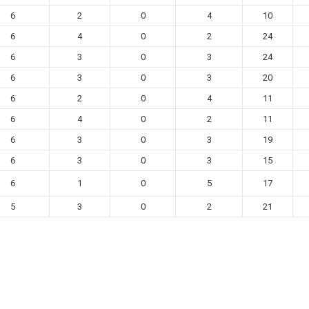
6
2
0
4
10
6
4
0
2
24
6
3
0
3
24
6
3
0
3
20
6
2
0
4
11
6
4
0
2
11
6
3
0
3
19
6
3
0
3
15
6
1
0
5
17
5
3
0
2
21