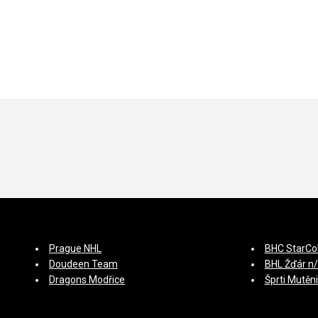
Prague NHL
BHC StarCo
Doudeen Team
BHL Žďár n
Dragons Modřice
Šprti Mutěn