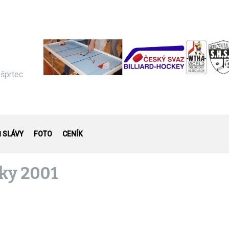
 šprtec
Ň SLÁVY
FOTO
CENÍK
iky 2001