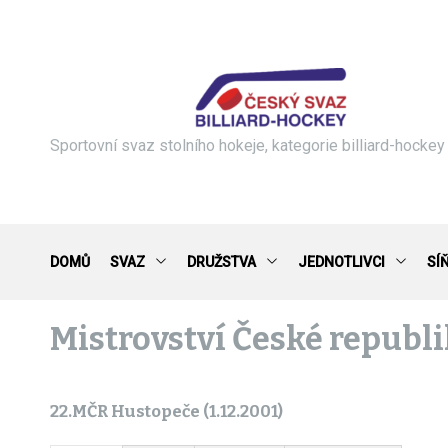
S
k
i
p
t
o
c
Sportovní svaz stolního hokeje, kategorie billiard-hockey
o
n
t
e
n
DOMŮ
SVAZ
DRUŽSTVA
JEDNOTLIVCI
SÍ
t
Mistrovství České republ
22.MČR Hustopeče (1.12.2001)