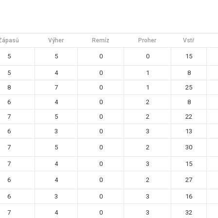
Zápasů
Výher
Remíz
Proher
Vstř
5
5
0
0
15
5
4
0
1
8
8
7
0
1
25
6
4
0
2
8
7
5
0
2
22
6
3
0
3
13
7
5
0
2
30
7
4
0
3
15
6
4
0
2
27
6
3
0
3
16
7
4
0
3
32